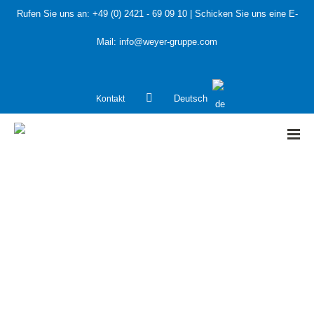
Rufen Sie uns an:
+49 (0) 2421 - 69 09 10
| Schicken Sie uns eine E-
Mail:
info@weyer-gruppe.com
Kontakt
Deutsch
HOME
»
Wie Hacker die Corona Pandemie ausnutzen und wie
Sie sich schützen können