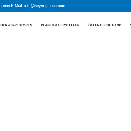
s eine E-Mail:
info@weyer-gruppe.com
IBER & INVESTOREN
PLANER & HERSTELLER
ÖFFENTLICHE HAND
– Wie durchbricht man ein IT-Sicherheitssystem? Kolloquium 202
m in der Rolle eines Hackers 
n ein IT-Sicherheitssystem? K