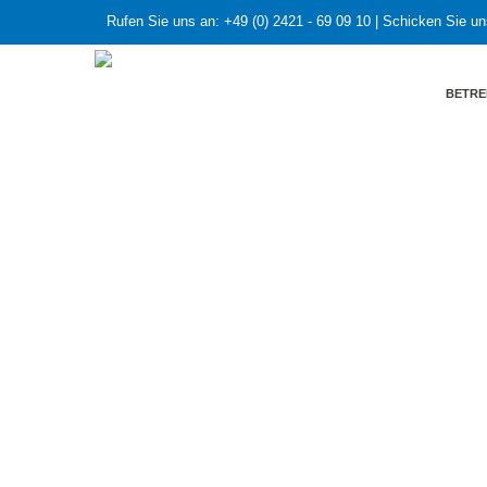
Rufen Sie uns an:
+49 (0) 2421 - 69 09 10
| Schicken Sie un
BETRE
HOME
»
Martin Wundram in der Rolle eines Hackers 
Martin Wundra
durchbricht ma