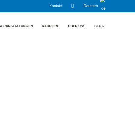
Kontakt
Deutsch
VERANSTALTUNGEN
KARRIERE
ÜBER UNS
BLOG
0
– Wie
olloquium 2020