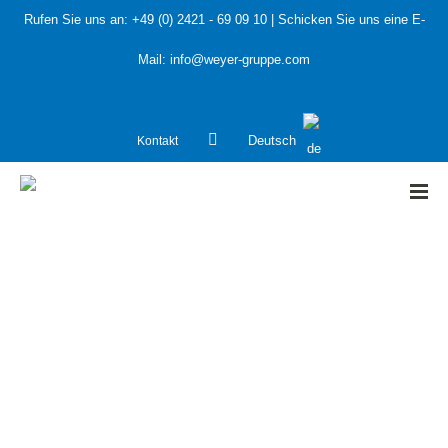
Rufen Sie uns an:
+49 (0) 2421 - 69 09 10
| Schicken Sie uns eine E-
Mail:
info@weyer-gruppe.com
Kontakt
Deutsch
HOME
»
weyer news – Ausgabe Dezember 2023
weyer news – Ausgabe Dezember 2023