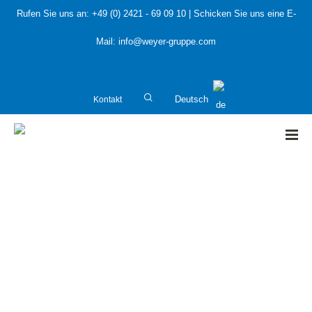
Rufen Sie uns an:
+49 (0) 2421 - 69 09 10
| Schicken Sie uns eine E-
Mail:
info@weyer-gruppe.com
Kontakt
Deutsch
HOME
»
Umsetzung der Seveso-III-Richtlinie
Umsetzung der Seveso-III-Richtlinie