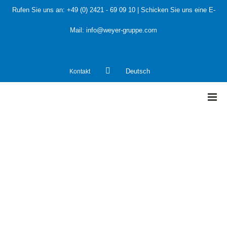
Rufen Sie uns an:
+49 (0) 2421 - 69 09 10
| Schicken Sie uns eine E-
Mail:
info@weyer-gruppe.com
Kontakt
Deutsch
HOME
»
Prüfung der Klärschlammsilos und -
Trocknungsanlage eines Abwasserverbandes