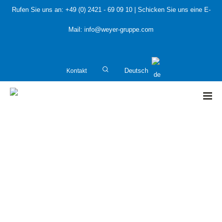
Rufen Sie uns an:
+49 (0) 2421 - 69 09 10
| Schicken Sie uns eine E-
Mail:
info@weyer-gruppe.com
Kontakt
Deutsch
HOME
»
Novellierung der TA Luft – Erste Arbeitsentwürfe
veröffentlicht