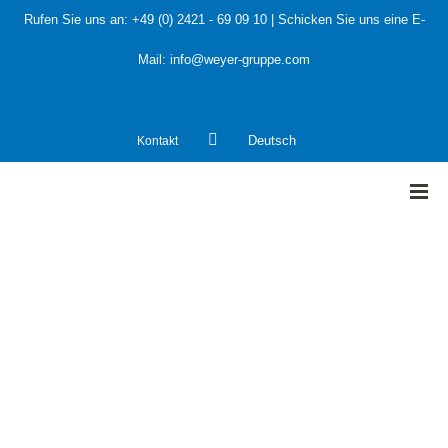
Rufen Sie uns an:
+49 (0) 2421 - 69 09 10
| Schicken Sie uns eine E-
Mail:
info@weyer-gruppe.com
Kontakt
Deutsch
HOME
»
Neue TA Luft auf der Zielgeraden