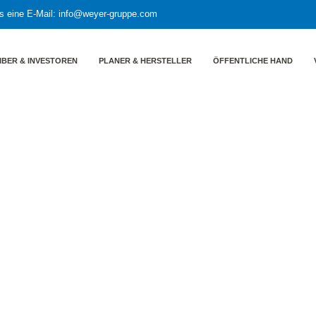
s eine E-Mail:
info@weyer-gruppe.com
IBER & INVESTOREN
PLANER & HERSTELLER
ÖFFENTLICHE HAND
 das neue Jahr!
ten und einen guten Start in 
entare