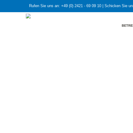
Rufen Sie uns an:
+49 (0) 2421 - 69 09 10
| Schicken Sie un
BETRE
HOME
»
Frohe Weihnachten und einen guten Start in
Frohe Weihnach
17. Dezember 2021
keine Komm