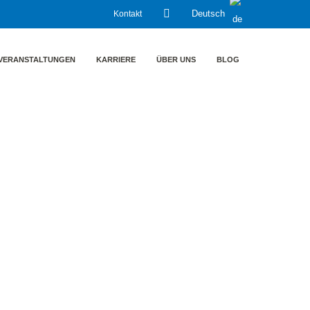
Kontakt
Deutsch
VERANSTALTUNGEN
KARRIERE
ÜBER UNS
BLOG
das neue Jahr!