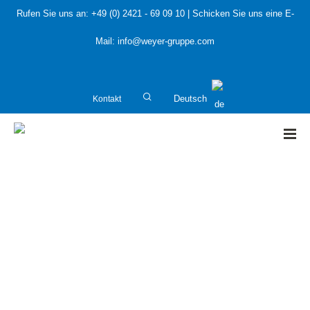
Rufen Sie uns an:
+49 (0) 2421 - 69 09 10
| Schicken Sie uns eine E-
Mail:
info@weyer-gruppe.com
Kontakt
Deutsch
HOME
»
Engineering in der Anlagenplanung
Engineering in der Anlagenplanung