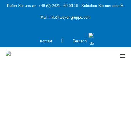
Rufen Sie uns an:
+49 (0) 2421 - 69 09 10
| Schicken Sie uns eine E-
Mail:
info@weyer-gruppe.com
Kontakt
Deutsch
HOME
»
Durchführung einer HAZOP-Studie: Abfüllanlage für
veterinärmedizinische Produkte