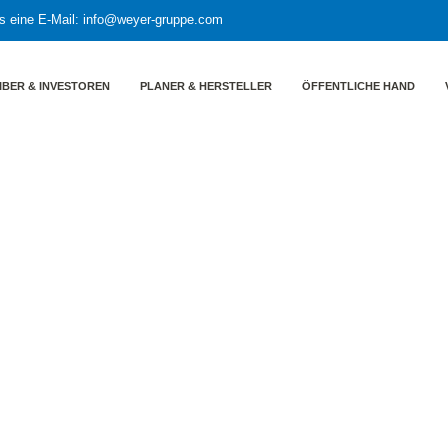
s eine E-Mail:
info@weyer-gruppe.com
IBER & INVESTOREN
PLANER & HERSTELLER
ÖFFENTLICHE HAND
m Gasverbrauch
ng der Bundesnetzagentur zum
e