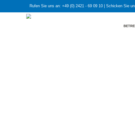
Rufen Sie uns an:
+49 (0) 2421 - 69 09 10
| Schicken Sie un
BETRE
HOME
»
Datenerfassung der Bundesnetzagentur zu
Datenerfassu
29. April 2022
keine Kommentar