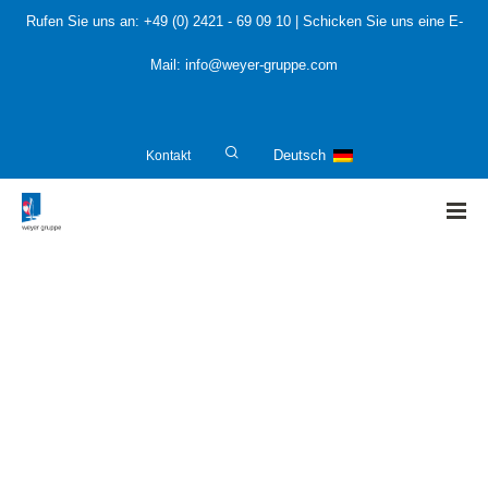
Rufen Sie uns an:
+49 (0) 2421 - 69 09 10
| Schicken Sie uns eine E-
Mail:
info@weyer-gruppe.com
Kontakt
Deutsch
HOME
»
Cyber-Angriffe auf die Industrie nehmen zu