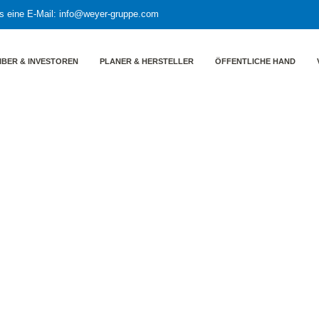
s eine E-Mail:
info@weyer-gruppe.com
IBER & INVESTOREN
PLANER & HERSTELLER
ÖFFENTLICHE HAND
llt neue Industriestrategie vor