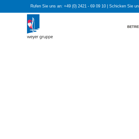
Rufen Sie uns an:
+49 (0) 2421 - 69 09 10
| Schicken Sie un
BETRE
HOME
»
Bundeswirtschaftsminister Robert Habeck ste