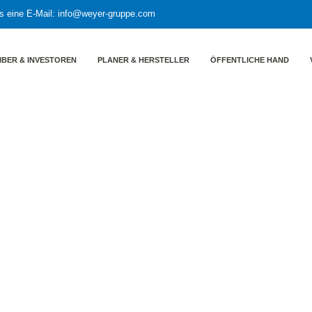
s eine E-Mail:
info@weyer-gruppe.com
IBER & INVESTOREN
PLANER & HERSTELLER
ÖFFENTLICHE HAND
 Trinkwasserversorgung und Klimawandel