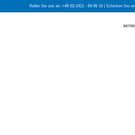
Rufen Sie uns an:
+49 (0) 2421 - 69 09 10
| Schicken Sie un
BETRE
HOME
»
Bayerische Wassertage 2019: Mikroplastik,