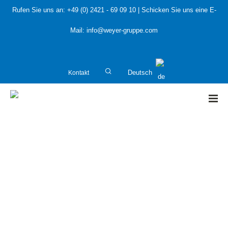
Rufen Sie uns an:
+49 (0) 2421 - 69 09 10
| Schicken Sie uns eine E-
Mail:
info@weyer-gruppe.com
Kontakt
Deutsch
HOME
»
13. Bayerische Immissionsschutztage: Klimaschutz
und Versorgungssicherheit als Schwerpunkte im KUMAS-
Fachkongress