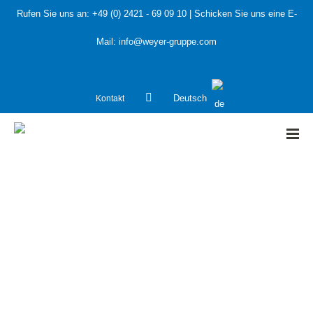
Rufen Sie uns an:
+49 (0) 2421 - 69 09 10
| Schicken Sie uns eine E-
Mail:
info@weyer-gruppe.com
Kontakt
Deutsch
HOME
»
Petrochemie