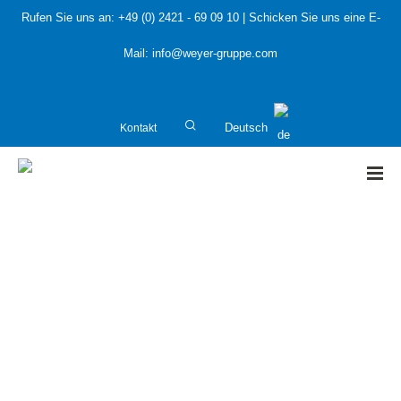
Rufen Sie uns an:
+49 (0) 2421 - 69 09 10
| Schicken Sie uns eine E-
Mail:
info@weyer-gruppe.com
Kontakt
Deutsch
HOME
»
Emissionshandel