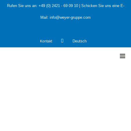
Rufen Sie uns an:
+49 (0) 2421 - 69 09 10
| Schicken Sie uns eine E-
Mail:
info@weyer-gruppe.com
Kontakt
Deutsch
HOME
»
Abgasnetz