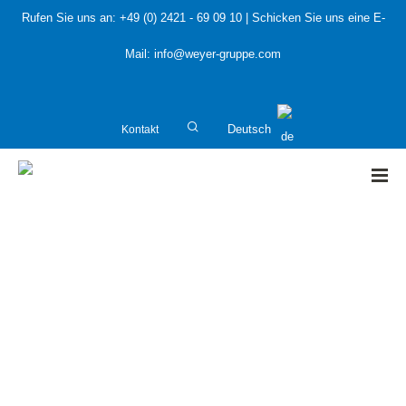
Rufen Sie uns an:
+49 (0) 2421 - 69 09 10
| Schicken Sie uns eine E-
Mail:
info@weyer-gruppe.com
Kontakt
Deutsch
HOME
»
Wasserstoff