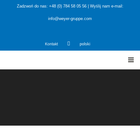
Zadzwoń do nas: +48 (0) 784 58 05 56 | Wyślij nam e-mail:
info@weyer-gruppe.com
Kontakt
polski
HOME
»
Projektanci i producenci instalacji
»
Sprawozdanie o