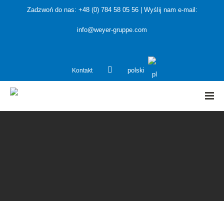
Zadzwoń do nas: +48 (0) 784 58 05 56 | Wyślij nam e-mail:
info@weyer-gruppe.com
Kontakt
polski
HOME
»
Projektanci i producenci instalacji
»
Kwalifikacja