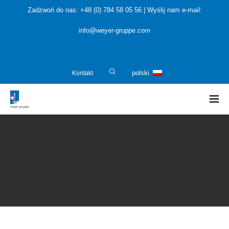
Zadzwoń do nas: +48 (0) 784 58 05 56 | Wyślij nam e-mail:
info@weyer-gruppe.com
Kontakt
polski
HOME
»
Operatorzy instalacji i inwestorzy
»
Techniczna /